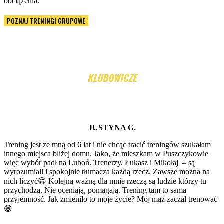
obciążenia.
POZNAJ TRENINGI GRUPOWE
CO MÓWIĄ NASI
KLUBOWICZE
J
USTYNA G.
Trening jest ze mną od 6 lat i nie chcąc tracić treningów szukałam
innego miejsca bliżej domu. Jako, że mieszkam w Puszczykowie
więc wybór padł na Luboń. Trenerzy, Łukasz i Mikołaj – są
wyrozumiali i spokojnie tłumacza każdą rzecz. Zawsze można na
nich liczyć😁 Kolejną ważną dla mnie rzeczą są ludzie którzy tu
przychodzą. Nie oceniają, pomagają. Trening tam to sama
przyjemność. Jak zmieniło to moje życie? Mój mąż zaczął trenować
😁