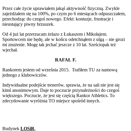
Przez całe życie uprawiałem jakąś aktywność fizyczną. Zwykle
zajeżdżałem się na 100%, po czym po 6 miesiącach odpuszczałem,
przechodząc do czegoś nowego. Efekt: kontuzje, frustracje i
nieustający piwny brzuszek.
Od 4 już lat przerzucam żelazo z Łukaszem i Mikołajem.
Sportowcem nie będę, ale w końcu odetchnąłem z ulgą – nie grozi
mi znużenie. Mogę tak jechać jeszcze z 10 lat. Sześciopak też
wjechał.
RAFAŁ F.
Rankorem jestem od września 2015. Trafiłem TU za namową
jednego z klubowiczów.
Indywidualne podejście trenerów, sprawia, że na sali nie jest się
kimś anonimowym. Daje to poczucie przynależności do czegoś
większego. Poczucie, że jest się częścią Rankor Athletics. To
zdecydowanie wyróżnia TO miejsce spośród innych.
Budynek
LOSiR
,