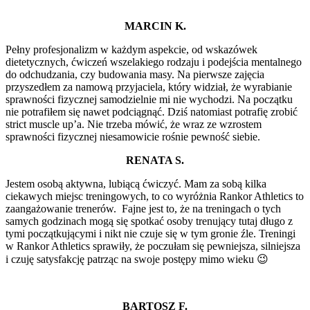
MARCIN K.
Pełny profesjonalizm w każdym aspekcie, od wskazówek
dietetycznych, ćwiczeń wszelakiego rodzaju i podejścia mentalnego
do odchudzania, czy budowania masy. Na pierwsze zajęcia
przyszedłem za namową przyjaciela, który widział, że wyrabianie
sprawności fizycznej samodzielnie mi nie wychodzi. Na początku
nie potrafiłem się nawet podciągnąć. Dziś natomiast potrafię zrobić
strict muscle up’a. Nie trzeba mówić, że wraz ze wzrostem
sprawności fizycznej niesamowicie rośnie pewność siebie.
RENATA S.
Jestem osobą aktywna, lubiącą ćwiczyć. Mam za sobą kilka
ciekawych miejsc treningowych, to co wyróżnia Rankor Athletics to
zaangażowanie trenerów. Fajne jest to, że na treningach o tych
samych godzinach mogą się spotkać osoby trenujący tutaj długo z
tymi początkującymi i nikt nie czuje się w tym gronie źle. Treningi
w Rankor Athletics sprawiły, że poczułam się pewniejsza, silniejsza
i czuję satysfakcję patrząc na swoje postępy mimo wieku 😉
BARTOSZ F.