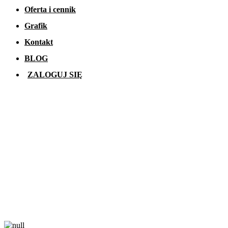
Oferta i cennik
Grafik
Kontakt
BLOG
ZALOGUJ SIĘ
Siłownia, treningi grupowe i trener personalny
Zamieszkujesz Luboń? Rankor
Athletics to siłownia dla Ciebie.
Przyjdź trenować do miejsca pełnego sprzętu, znajomych i
motywacji. Czas na dobry trening.