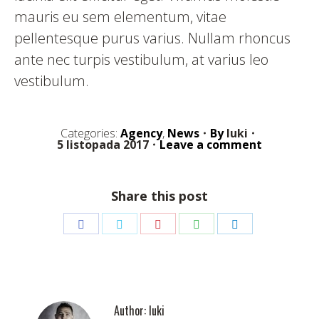
mauris eu sem elementum, vitae
pellentesque purus varius. Nullam rhoncus
ante nec turpis vestibulum, at varius leo
vestibulum.
Categories:
Agency
,
News
By
luki
5 listopada 2017
Leave a comment
Share this post
Share
Share
Share
Share
Share
on
on
on
on
on
Facebook
Twitter
Pinterest
WhatsApp
LinkedIn
Author:
luki