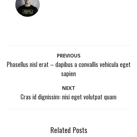
Post
PREVIOUS
navigation
Phasellus nisl erat – dapibus a convallis vehicula eget
Previous
sapien
post:
NEXT
Cras id dignissim: nisi eget volutpat quam
Next
post:
Related Posts