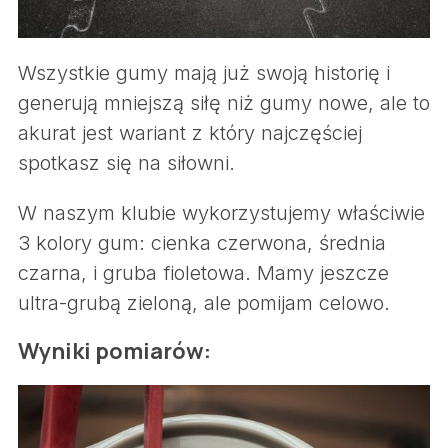
r
c
h
Wszystkie gumy mają już swoją historię i
f
generują mniejszą siłę niż gumy nowe, ale to
o
akurat jest wariant z który najczęściej
r
spotkasz się na siłowni.
:
W naszym klubie wykorzystujemy właściwie
3 kolory gum: cienka czerwona, średnia
czarna, i gruba fioletowa. Mamy jeszcze
ultra-grubą zieloną, ale pomijam celowo.
Wyniki pomiarów: