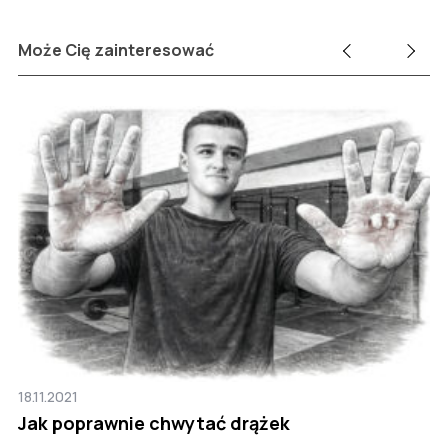
Może Cię zainteresować
18.11.2021
14
a
Jak poprawnie chwytać drążek
C
t