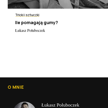
Tricki i sztuczki
Ile pomagają gumy?
Łukasz Połuboczek
S
t
r
o
O MNIE
n
i
c
Łukasz Połuboczek