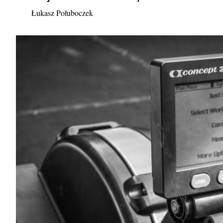
Łukasz Połuboczek