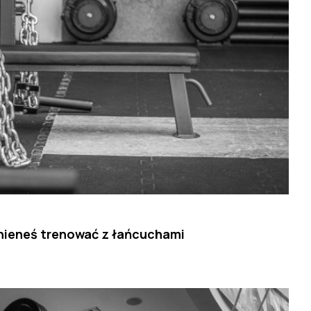
inieneś trenować z łańcuchami