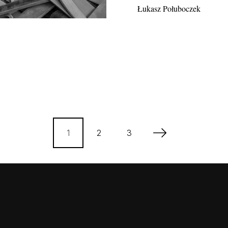
Łukasz Połuboczek
1
2
3