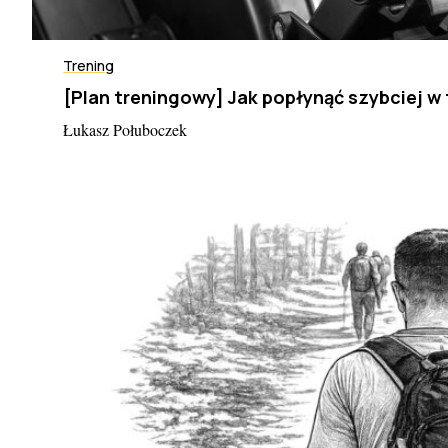
Trening
[Plan treningowy] Jak popłynąć szybciej w
Łukasz Połuboczek
S
e
a
r
c
h
f