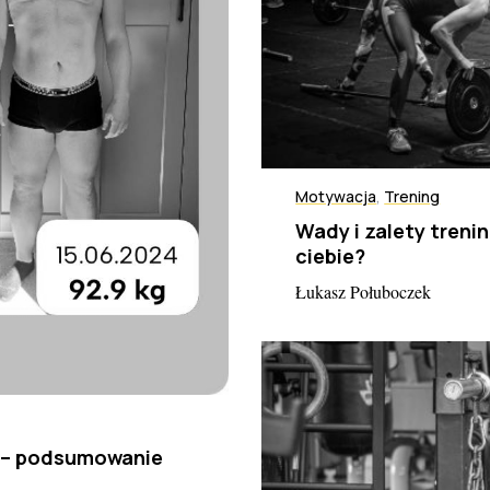
Motywacja
,
Trening
Wady i zalety tren
ciebie?
Łukasz Połuboczek
s – podsumowanie