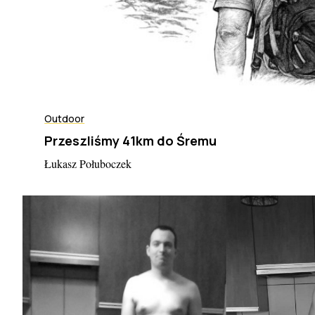
o
r
:
Outdoor
Przeszliśmy 41km do Śremu
Łukasz Połuboczek