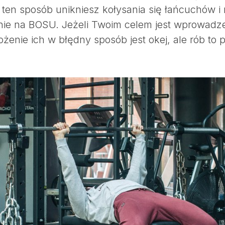
 ten sposób unikniesz kołysania się łańcuchów i 
ie na BOSU. Jeżeli Twoim celem jest wprowadzen
ożenie ich w błędny sposób jest okej, ale rób to p