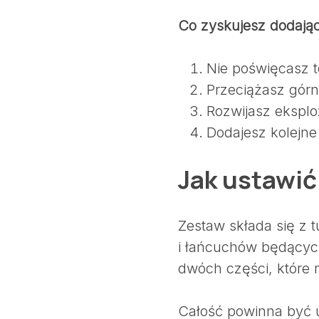
Co zyskujesz dodając
Nie poświęcasz t
Przeciążasz górn
Rozwijasz ekspl
Dodajesz kolejne
Jak ustawi
Zestaw składa się z t
i łańcuchów będących
dwóch części, które 
Całość powinna być u