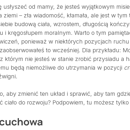
ię usłyszeć od mamy, że jesteś wyjątkowym misi
a ziemi – zła wiadomość, kłamała, ale jest w tym t
siebie budową ciała, wzrostem, długością kończyn
 i kręgosłupem moralnym. Warto o tym pamiętać
wiczeń, ponieważ w niektórych pozycjach ruchu je
zaobserwowałeś to wcześniej. Dla przykładu: M
 którym nie jesteś w stanie zrobić przysiadu a 
emu będą niemożliwe do utrzymania w pozycji
cr
źwigni.
, aby zmienić ten układ i sprawić, aby tam gdzie
ć ciało do rozwoju? Podpowiem, tu możesz tylko
ńcuchowa