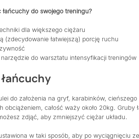
 łańcuchy do swojego treningu?
echniki dla większego ciężaru
ą (zdecydowanie łatwiejszą) porcję ruchu
ozywność
 narzędzie do warsztatu intensyfikacji treningów
ć łańcuchy
ulei do założenia na gryf, karabinków, cieńszego
 obciążeniem, całość waży około 20kg. Gruby ł
możesz zdjąć, aby zmniejszyć ciężar układu.
stawiona w taki sposób, aby po wyciągnięciu z