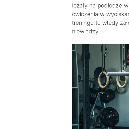
leżały na podłodze w
ćwiczenia w wyciskan
treningu to wtedy zał
S
niewiedzy.
e
a
r
c
h
f
o
r
: