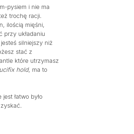
em-pysiem i nie ma
eż trochę racji.
, ilością mięśni,
 przy układaniu
steś silniejszy niż
ożesz stać z
hantle które utrzymasz
ucifix hold
, ma to
 jest łatwo było
 zyskać.