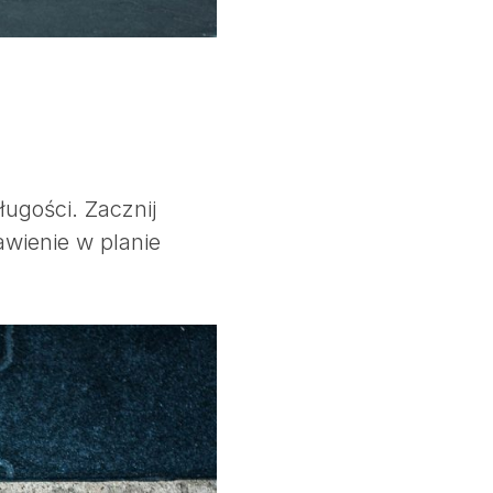
ugości. Zacznij
awienie w planie