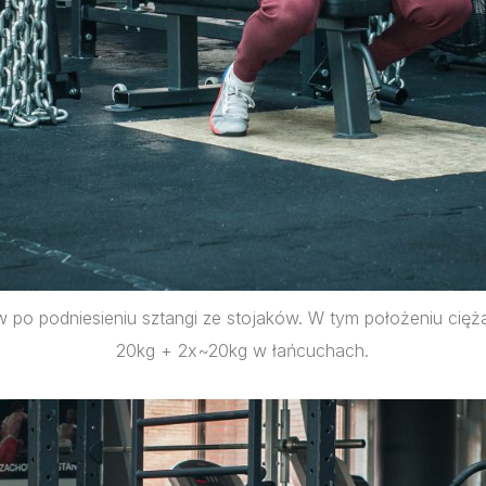
po podniesieniu sztangi ze stojaków. W tym położeniu cięż
20kg + 2x~20kg w łańcuchach.