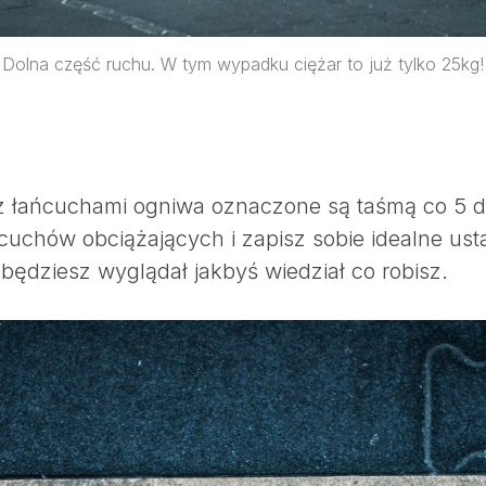
Dolna część ruchu. W tym wypadku ciężar to już tylko 25kg!
 z łańcuchami ogniwa oznaczone są taśmą co 5 dł
ńcuchów obciążających i zapisz sobie idealne ust
będziesz wyglądał jakbyś wiedział co robisz.