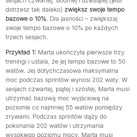
sesjach czwartej, siódmej i dziesiątej (jeśli
dotrzesz tak daleko)
zwiększ swoje tempo
bazowe o 10%
. Dla jasności – zwiększaj
swoje tempo bazowe o 10% po każdych
trzech sesjach.
Przykład 1:
Marta ukończyła pierwsze trzy
treningi i ustala, że jej tempo bazowe to 50
watów. Jej dotychczasowa maksymalna
moc podczas sprintów wynosi 202 waty. W
sesjach czwartej, piątej i szóstej, Marta musi
utrzymać bazową moc wyjściową na
poziomie co najmniej 55 watów pomiędzy
zrywami. Podczas sprintów dąży do
pokonania 202 watów i utrzymania
wysokiego poziomu mocy. Marta musi