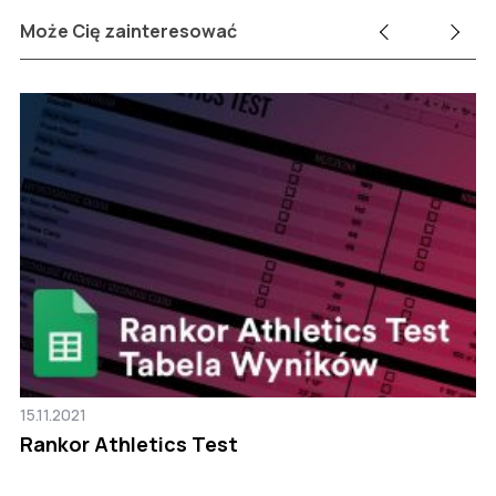
Może Cię zainteresować
15.11.2021
25
Rankor Athletics Test
W