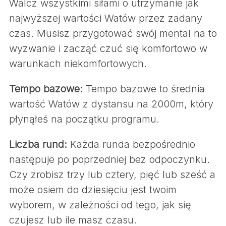
Walcz wszystkimi siłami o utrzymanie jak
r
najwyższej wartości Watów przez zadany
c
h
czas. Musisz przygotować swój mental na to
f
wyzwanie i zacząć czuć się komfortowo w
o
warunkach niekomfortowych.
r
:
Tempo bazowe:
Tempo bazowe to średnia
wartość Watów z dystansu na 2000m, który
płynąłeś na początku programu.
Liczba rund:
Każda runda bezpośrednio
następuje po poprzedniej bez odpoczynku.
Czy zrobisz trzy lub cztery, pięć lub sześć a
może osiem do dziesięciu jest twoim
wyborem, w zależności od tego, jak się
czujesz lub ile masz czasu.