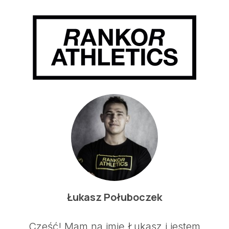
Łukasz Połuboczek
Cześć! Mam na imię Łukasz i jestem