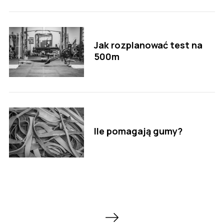
Jak rozplanować test na
500m
Ile pomagają gumy?
S