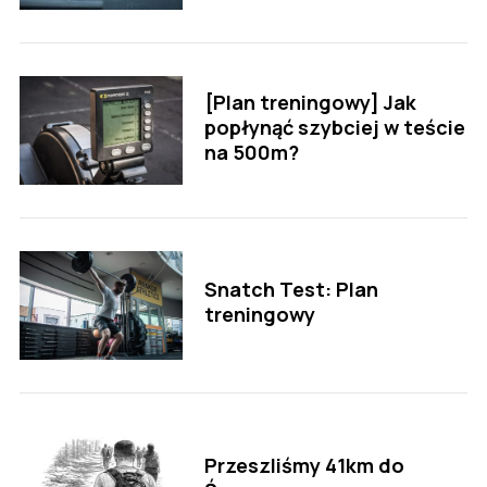
[Plan treningowy] Jak
popłynąć szybciej w teście
na 500m?
S
e
Snatch Test: Plan
a
treningowy
r
c
h
f
o
r
Przeszliśmy 41km do
: