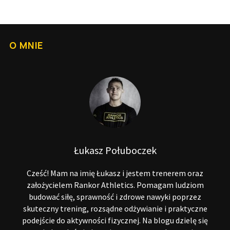
t
r
o
O MNIE
n
i
c
o
w
a
n
Łukasz Połuboczek
i
e
Cześć! Mam na imię Łukasz i jestem trenerem oraz
w
założycielem Rankor Athletics. Pomagam ludziom
budować siłę, sprawność i zdrowe nawyki poprzez
p
skuteczny trening, rozsądne odżywianie i praktyczne
i
podejście do aktywności fizycznej. Na blogu dzielę się