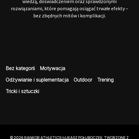
s
wiedzą, doświadczeniem oraz sprawdzonymi
rozwiązaniami, które pomagają osiągać trwałe efekty –
ó
bez zbędnych mitów i komplikacji.
w
Bez kategorii
Motywacja
Odżywianie i suplementacja
Outdoor
Trening
Tricki i sztuczki
© 2026 RANKOR ATHLETICS | ŁUKASZ POŁUBOCZEK. TWORZONE Z